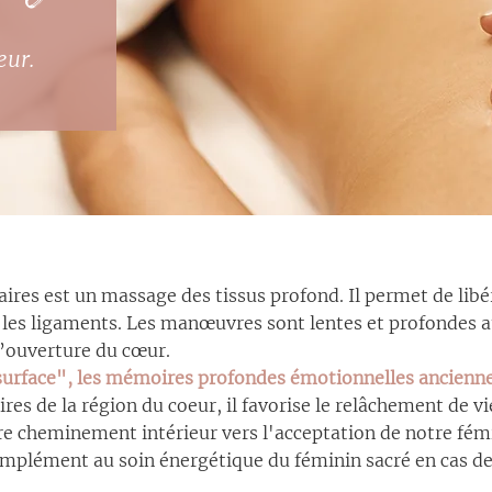
œur.
res est un massage des tissus profond. Il permet de libé
et les ligaments. Les manœuvres sont
lentes et profondes a
l’ouverture
du cœur.
surface", les mémoires profondes émotionnelles ancienne
ires de la région du coeur, il favorise le relâchement de v
tre cheminement intérieur vers l'acceptation
de notre fémi
omplément au soin énergétique du féminin sacré en cas d