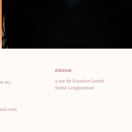
Adresse
3 rue de Franche Comté
e au :
91160 Longjumeau
mail.com